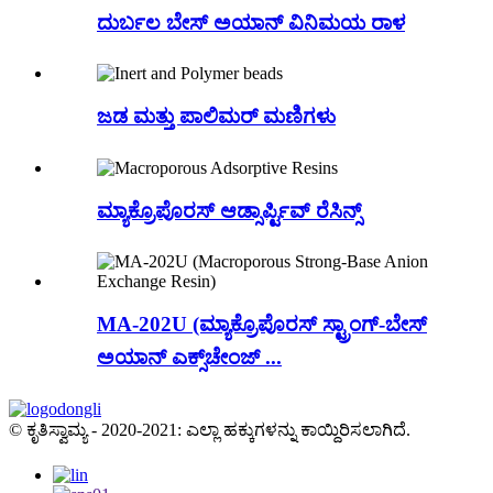
ದುರ್ಬಲ ಬೇಸ್ ಅಯಾನ್ ವಿನಿಮಯ ರಾಳ
ಜಡ ಮತ್ತು ಪಾಲಿಮರ್ ಮಣಿಗಳು
ಮ್ಯಾಕ್ರೊಪೊರಸ್ ಆಡ್ಸಾರ್ಪ್ಟಿವ್ ರೆಸಿನ್ಸ್
MA-202U (ಮ್ಯಾಕ್ರೊಪೊರಸ್ ಸ್ಟ್ರಾಂಗ್-ಬೇಸ್
ಅಯಾನ್ ಎಕ್ಸ್‌ಚೇಂಜ್ ...
© ಕೃತಿಸ್ವಾಮ್ಯ - 2020-2021: ಎಲ್ಲಾ ಹಕ್ಕುಗಳನ್ನು ಕಾಯ್ದಿರಿಸಲಾಗಿದೆ.