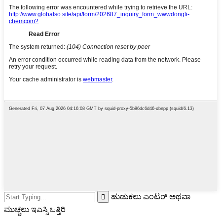
ಹುಡುಕಲು ಎಂಟರ್ ಅಥವಾ
ಮುಚ್ಚಲು ಇಎಸ್ಸಿ ಒತ್ತಿರಿ