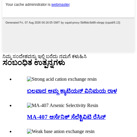
ನಿಮ್ಮ ಸಂದೇಶವನ್ನು ಇಲ್ಲಿ ಬರೆದು ನಮಗೆ ಕಳುಹಿಸಿ
ಸಂಬಂಧಿತ ಉತ್ಪನ್ನಗಳು
ಬಲವಾದ ಆಮ್ಲ ಕ್ಯಾಟಿಯನ್ ವಿನಿಮಯ ರಾಳ
MA-407 ಆರ್ಸೆನಿಕ್ ಸೆಲೆಕ್ಟಿವಿಟಿ ರೆಸಿನ್