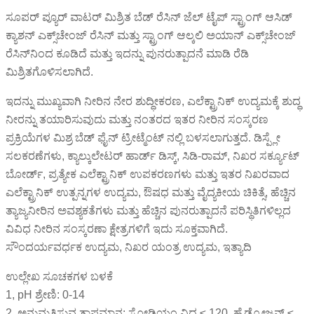
ಸೂಪರ್ ಪ್ಯೂರ್ ವಾಟರ್ ಮಿಶ್ರಿತ ಬೆಡ್ ರೆಸಿನ್ ಜೆಲ್ ಟೈಪ್ ಸ್ಟ್ರಾಂಗ್ ಆಸಿಡ್
ಕ್ಯಾಶನ್ ಎಕ್ಸ್‌ಚೇಂಜ್ ರೆಸಿನ್ ಮತ್ತು ಸ್ಟ್ರಾಂಗ್ ಆಲ್ಕಲಿ ಅಯಾನ್ ಎಕ್ಸ್‌ಚೇಂಜ್
ರೆಸಿನ್‌ನಿಂದ ಕೂಡಿದೆ ಮತ್ತು ಇದನ್ನು ಪುನರುತ್ಪಾದನೆ ಮಾಡಿ ರೆಡಿ
ಮಿಶ್ರಿತಗೊಳಿಸಲಾಗಿದೆ.
ಇದನ್ನು ಮುಖ್ಯವಾಗಿ ನೀರಿನ ನೇರ ಶುದ್ಧೀಕರಣ, ಎಲೆಕ್ಟ್ರಾನಿಕ್ ಉದ್ಯಮಕ್ಕೆ ಶುದ್ಧ
ನೀರನ್ನು ತಯಾರಿಸುವುದು ಮತ್ತು ನಂತರದ ಇತರ ನೀರಿನ ಸಂಸ್ಕರಣ
ಪ್ರಕ್ರಿಯೆಗಳ ಮಿಶ್ರ ಬೆಡ್ ಫೈನ್ ಟ್ರೀಟ್ಮೆಂಟ್ ನಲ್ಲಿ ಬಳಸಲಾಗುತ್ತದೆ. ಡಿಸ್ಪ್ಲೇ
ಸಲಕರಣೆಗಳು, ಕ್ಯಾಲ್ಕುಲೇಟರ್ ಹಾರ್ಡ್ ಡಿಸ್ಕ್, ಸಿಡಿ-ರಾಮ್, ನಿಖರ ಸರ್ಕ್ಯೂಟ್
ಬೋರ್ಡ್, ಪ್ರತ್ಯೇಕ ಎಲೆಕ್ಟ್ರಾನಿಕ್ ಉಪಕರಣಗಳು ಮತ್ತು ಇತರ ನಿಖರವಾದ
ಎಲೆಕ್ಟ್ರಾನಿಕ್ ಉತ್ಪನ್ನಗಳ ಉದ್ಯಮ, ಔಷಧ ಮತ್ತು ವೈದ್ಯಕೀಯ ಚಿಕಿತ್ಸೆ, ಹೆಚ್ಚಿನ
ತ್ಯಾಜ್ಯನೀರಿನ ಅವಶ್ಯಕತೆಗಳು ಮತ್ತು ಹೆಚ್ಚಿನ ಪುನರುತ್ಪಾದನೆ ಪರಿಸ್ಥಿತಿಗಳಿಲ್ಲದ
ವಿವಿಧ ನೀರಿನ ಸಂಸ್ಕರಣಾ ಕ್ಷೇತ್ರಗಳಿಗೆ ಇದು ಸೂಕ್ತವಾಗಿದೆ.
ಸೌಂದರ್ಯವರ್ಧಕ ಉದ್ಯಮ, ನಿಖರ ಯಂತ್ರ ಉದ್ಯಮ, ಇತ್ಯಾದಿ
ಉಲ್ಲೇಖ ಸೂಚಕಗಳ ಬಳಕೆ
1, pH ಶ್ರೇಣಿ: 0-14
2. ಅನುಮತಿಸುವ ತಾಪಮಾನ: ಸೋಡಿಯಂ ವಿಧ ≤ 120, ಹೈಡ್ರೋಜನ್ ≤