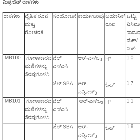
ಮಿಶ್ರ ಬೆಡ್ ರಾಳಗಳು
ರಾಳಗಳು
ದೈಹಿಕ ರೂಪ
ಸಂಯೋಜನೆ
ಕಾರ್ಯ
ಗುಂಪು
ಅಯಾನಿಕ್
ಒಟ್ಟು
ಮತ್ತು
ರೂಪ
ವಿನಿ
ಗೋಚರತೆ
ಸಾಮರ್ಥ
ಮೆಕ್/
ಮಿಲಿ
MB100
+
1.0
ಗೋಳಾಕಾರದ
ಜೆಲ್
ಆರ್-ಎಸ್ಒ
H
3
ಮಣಿಗಳನ್ನು
ಎಸ್‌ಎಸಿ
ತೆರವುಗೊಳಿಸಿ
-
1.7
ಜೆಲ್ SBA
ಆರ್-
ಓಹ್
ಎನ್ಸಿಎಚ್
3
MB101
+
1.1
ಗೋಳಾಕಾರದ
ಜೆಲ್
ಆರ್-ಎಸ್ಒ
H
3
ಮಣಿಗಳನ್ನು
ಎಸ್‌ಎಸಿ
ತೆರವುಗೊಳಿಸಿ
-
1.8
ಜೆಲ್ SBA
ಆರ್-
ಓಹ್
ಎನ್ಸಿಎಚ್
3