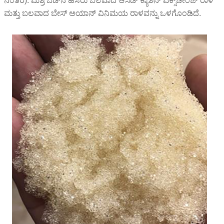
ನಂತರ). ಮಿಶ್ರ ಬೆಡ್‌ನ ಹೆಸರು ಬಲವಾದ ಆಸಿಡ್ ಕ್ಯಾಶನ್ ಎಕ್ಸ್‌ಚೇಂಜ್ ರಾಳ
ಮತ್ತು ಬಲವಾದ ಬೇಸ್ ಅಯಾನ್ ವಿನಿಮಯ ರಾಳವನ್ನು ಒಳಗೊಂಡಿದೆ.