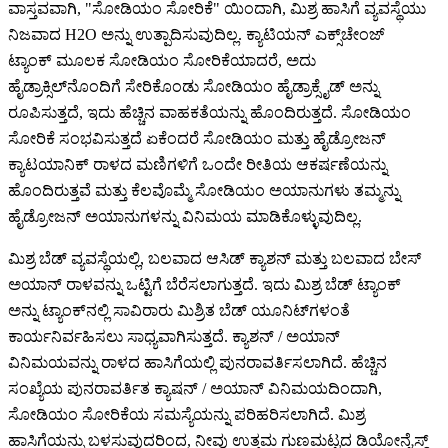
ವಾಸ್ತವವಾಗಿ, "ಸೋಡಿಯಂ ಸೋರಿಕೆ" ಯಿಂದಾಗಿ, ಮಿಶ್ರ ಹಾಸಿಗೆ ವ್ಯವಸ್ಥೆಯು
ನಿಜವಾದ H2O ಅನ್ನು ಉತ್ಪಾದಿಸುವುದಿಲ್ಲ. ಕ್ಯಾಟಿಯನ್ ಎಕ್ಸ್‌ಚೇಂಜ್
ಟ್ಯಾಂಕ್ ಮೂಲಕ ಸೋಡಿಯಂ ಸೋರಿಕೆಯಾದರೆ, ಅದು
ಹೈಡ್ರಾಕ್ಸಿಲ್‌ನೊಂದಿಗೆ ಸೇರಿಕೊಂಡು ಸೋಡಿಯಂ ಹೈಡ್ರಾಕ್ಸೈಡ್ ಅನ್ನು
ರೂಪಿಸುತ್ತದೆ, ಇದು ಹೆಚ್ಚಿನ ವಾಹಕತೆಯನ್ನು ಹೊಂದಿರುತ್ತದೆ. ಸೋಡಿಯಂ
ಸೋರಿಕೆ ಸಂಭವಿಸುತ್ತದೆ ಏಕೆಂದರೆ ಸೋಡಿಯಂ ಮತ್ತು ಹೈಡ್ರೋಜನ್
ಕ್ಯಾಟಯಾನಿಕ್ ರಾಳದ ಮಣಿಗಳಿಗೆ ಒಂದೇ ರೀತಿಯ ಆಕರ್ಷಣೆಯನ್ನು
ಹೊಂದಿರುತ್ತವೆ ಮತ್ತು ಕೆಲವೊಮ್ಮೆ ಸೋಡಿಯಂ ಅಯಾನುಗಳು ತಮ್ಮನ್ನು
ಹೈಡ್ರೋಜನ್ ಅಯಾನುಗಳನ್ನು ವಿನಿಮಯ ಮಾಡಿಕೊಳ್ಳುವುದಿಲ್ಲ.
ಮಿಶ್ರ ಬೆಡ್ ವ್ಯವಸ್ಥೆಯಲ್ಲಿ, ಬಲವಾದ ಆಸಿಡ್ ಕ್ಯಾಶನ್ ಮತ್ತು ಬಲವಾದ ಬೇಸ್
ಅಯಾನ್ ರಾಳವನ್ನು ಒಟ್ಟಿಗೆ ಬೆರೆಸಲಾಗುತ್ತದೆ. ಇದು ಮಿಶ್ರ ಬೆಡ್ ಟ್ಯಾಂಕ್
ಅನ್ನು ಟ್ಯಾಂಕ್‌ನಲ್ಲಿ ಸಾವಿರಾರು ಮಿಶ್ರಿತ ಬೆಡ್ ಯೂನಿಟ್‌ಗಳಂತೆ
ಕಾರ್ಯನಿರ್ವಹಿಸಲು ಸಾಧ್ಯವಾಗಿಸುತ್ತದೆ. ಕ್ಯಾಶನ್ / ಅಯಾನ್
ವಿನಿಮಯವನ್ನು ರಾಳದ ಹಾಸಿಗೆಯಲ್ಲಿ ಪುನರಾವರ್ತಿಸಲಾಗಿದೆ. ಹೆಚ್ಚಿನ
ಸಂಖ್ಯೆಯ ಪುನರಾವರ್ತಿತ ಕ್ಯಾಷನ್ / ಅಯಾನ್ ವಿನಿಮಯದಿಂದಾಗಿ,
ಸೋಡಿಯಂ ಸೋರಿಕೆಯ ಸಮಸ್ಯೆಯನ್ನು ಪರಿಹರಿಸಲಾಗಿದೆ. ಮಿಶ್ರ
ಹಾಸಿಗೆಯನ್ನು ಬಳಸುವುದರಿಂದ, ನೀವು ಉತ್ತಮ ಗುಣಮಟ್ಟದ ಡಿಯೋನೈಸ್ಡ್