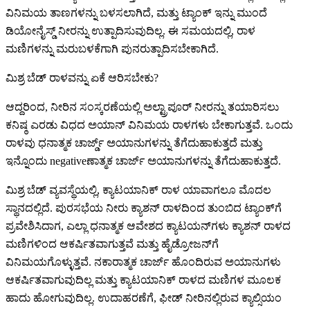
ವಿನಿಮಯ ತಾಣಗಳನ್ನು ಬಳಸಲಾಗಿದೆ, ಮತ್ತು ಟ್ಯಾಂಕ್ ಇನ್ನು ಮುಂದೆ
ಡಿಯೋನೈಸ್ಡ್ ನೀರನ್ನು ಉತ್ಪಾದಿಸುವುದಿಲ್ಲ. ಈ ಸಮಯದಲ್ಲಿ, ರಾಳ
ಮಣಿಗಳನ್ನು ಮರುಬಳಕೆಗಾಗಿ ಪುನರುತ್ಪಾದಿಸಬೇಕಾಗಿದೆ.
ಮಿಶ್ರ ಬೆಡ್ ರಾಳವನ್ನು ಏಕೆ ಆರಿಸಬೇಕು?
ಆದ್ದರಿಂದ, ನೀರಿನ ಸಂಸ್ಕರಣೆಯಲ್ಲಿ ಅಲ್ಟ್ರಾಪೂರ್ ನೀರನ್ನು ತಯಾರಿಸಲು
ಕನಿಷ್ಠ ಎರಡು ವಿಧದ ಅಯಾನ್ ವಿನಿಮಯ ರಾಳಗಳು ಬೇಕಾಗುತ್ತವೆ. ಒಂದು
ರಾಳವು ಧನಾತ್ಮಕ ಚಾರ್ಜ್ಡ್ ಅಯಾನುಗಳನ್ನು ತೆಗೆದುಹಾಕುತ್ತದೆ ಮತ್ತು
ಇನ್ನೊಂದು negativeಣಾತ್ಮಕ ಚಾರ್ಜ್ ಅಯಾನುಗಳನ್ನು ತೆಗೆದುಹಾಕುತ್ತದೆ.
ಮಿಶ್ರ ಬೆಡ್ ವ್ಯವಸ್ಥೆಯಲ್ಲಿ, ಕ್ಯಾಟಯಾನಿಕ್ ರಾಳ ಯಾವಾಗಲೂ ಮೊದಲ
ಸ್ಥಾನದಲ್ಲಿದೆ. ಪುರಸಭೆಯ ನೀರು ಕ್ಯಾಶನ್ ರಾಳದಿಂದ ತುಂಬಿದ ಟ್ಯಾಂಕ್‌ಗೆ
ಪ್ರವೇಶಿಸಿದಾಗ, ಎಲ್ಲಾ ಧನಾತ್ಮಕ ಆವೇಶದ ಕ್ಯಾಟಯನ್‌ಗಳು ಕ್ಯಾಶನ್ ರಾಳದ
ಮಣಿಗಳಿಂದ ಆಕರ್ಷಿತವಾಗುತ್ತವೆ ಮತ್ತು ಹೈಡ್ರೋಜನ್‌ಗೆ
ವಿನಿಮಯಗೊಳ್ಳುತ್ತವೆ. ನಕಾರಾತ್ಮಕ ಚಾರ್ಜ್ ಹೊಂದಿರುವ ಅಯಾನುಗಳು
ಆಕರ್ಷಿತವಾಗುವುದಿಲ್ಲ ಮತ್ತು ಕ್ಯಾಟಯಾನಿಕ್ ರಾಳದ ಮಣಿಗಳ ಮೂಲಕ
ಹಾದು ಹೋಗುವುದಿಲ್ಲ. ಉದಾಹರಣೆಗೆ, ಫೀಡ್ ನೀರಿನಲ್ಲಿರುವ ಕ್ಯಾಲ್ಸಿಯಂ