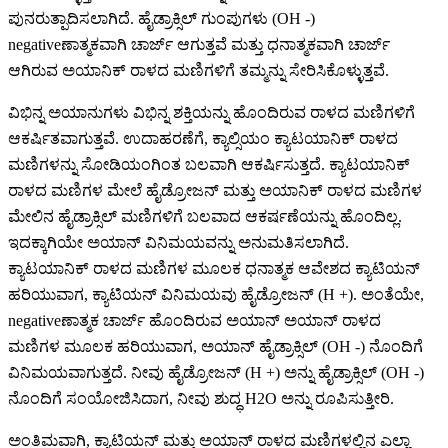
ಪುನರುತ್ಪಾದಿಸಲಾಗಿದೆ. ಹೈಡ್ರಾಕ್ಸಿಲ್ ಗುಂಪುಗಳು (OH -)
negativeಣಾತ್ಮಕವಾಗಿ ಚಾರ್ಜ್ ಆಗುತ್ತವೆ ಮತ್ತು ಧನಾತ್ಮಕವಾಗಿ ಚಾರ್ಜ್
ಆಗಿರುವ ಅಯಾನಿಕ್ ರಾಳದ ಮಣಿಗಳಿಗೆ ತಮ್ಮನ್ನು ಸೇರಿಸಿಕೊಳ್ಳುತ್ತವೆ.
ವಿಭಿನ್ನ ಅಯಾನುಗಳು ವಿಭಿನ್ನ ಶಕ್ತಿಯನ್ನು ಹೊಂದಿರುವ ರಾಳದ ಮಣಿಗಳಿಗೆ
ಆಕರ್ಷಿತವಾಗುತ್ತವೆ. ಉದಾಹರಣೆಗೆ, ಕ್ಯಾಲ್ಸಿಯಂ ಕ್ಯಾಟಯಾನಿಕ್ ರಾಳದ
ಮಣಿಗಳನ್ನು ಸೋಡಿಯಂಗಿಂತ ಬಲವಾಗಿ ಆಕರ್ಷಿಸುತ್ತದೆ. ಕ್ಯಾಟಯಾನಿಕ್
ರಾಳದ ಮಣಿಗಳ ಮೇಲೆ ಹೈಡ್ರೋಜನ್ ಮತ್ತು ಅಯಾನಿಕ್ ರಾಳದ ಮಣಿಗಳ
ಮೇಲಿನ ಹೈಡ್ರಾಕ್ಸಿಲ್ ಮಣಿಗಳಿಗೆ ಬಲವಾದ ಆಕರ್ಷಣೆಯನ್ನು ಹೊಂದಿಲ್ಲ.
ಇದಕ್ಕಾಗಿಯೇ ಅಯಾನ್ ವಿನಿಮಯವನ್ನು ಅನುಮತಿಸಲಾಗಿದೆ.
ಕ್ಯಾಟಯಾನಿಕ್ ರಾಳದ ಮಣಿಗಳ ಮೂಲಕ ಧನಾತ್ಮಕ ಆವೇಶದ ಕ್ಯಾಟಿಯನ್
ಹರಿಯುವಾಗ, ಕ್ಯಾಟಿಯನ್ ವಿನಿಮಯವು ಹೈಡ್ರೋಜನ್ (H +). ಅಂತೆಯೇ,
negativeಣಾತ್ಮಕ ಚಾರ್ಜ್ ಹೊಂದಿರುವ ಅಯಾನ್ ಅಯಾನ್ ರಾಳದ
ಮಣಿಗಳ ಮೂಲಕ ಹರಿಯುವಾಗ, ಅಯಾನ್ ಹೈಡ್ರಾಕ್ಸಿಲ್ (OH -) ನೊಂದಿಗೆ
ವಿನಿಮಯವಾಗುತ್ತದೆ. ನೀವು ಹೈಡ್ರೋಜನ್ (H +) ಅನ್ನು ಹೈಡ್ರಾಕ್ಸಿಲ್ (OH -)
ನೊಂದಿಗೆ ಸಂಯೋಜಿಸಿದಾಗ, ನೀವು ಶುದ್ಧ H2O ಅನ್ನು ರೂಪಿಸುತ್ತೀರಿ.
ಅಂತಿಮವಾಗಿ, ಕ್ಯಾಟಿಯನ್ ಮತ್ತು ಅಯಾನ್ ರಾಳದ ಮಣಿಗಳಲ್ಲಿನ ಎಲ್ಲಾ