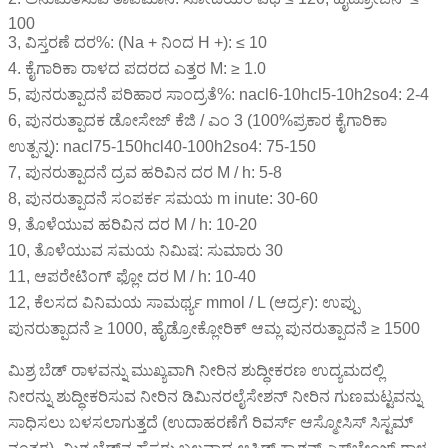
100
3, ವಿಸ್ತರಣೆ ದರ%: (Na + ನಿಂದ H +): ≤ 10
4. ಕೈಗಾರಿಕಾ ರಾಳದ ಪದರದ ಎತ್ತರ M: ≥ 1.0
5, ಪುನರುತ್ಪಾದನೆ ಪರಿಹಾರ ಸಾಂದ್ರತೆ%: nacl6-10hcl5-10h2so4: 2-4
6, ಪುನರುತ್ಪಾದಕ ಡೋಸೇಜ್ ಕೆಜಿ / ಎಂ 3 (100%ಪ್ರಕಾರ ಕೈಗಾರಿಕಾ
ಉತ್ಪನ್ನ): nacl75-150hcl40-100h2so4: 75-150
7, ಪುನರುತ್ಪಾದನೆ ದ್ರವ ಹರಿವಿನ ದರ M / h: 5-8
8, ಪುನರುತ್ಪಾದನೆ ಸಂಪರ್ಕ ಸಮಯ m inute: 30-60
9, ತೊಳೆಯುವ ಹರಿವಿನ ದರ M / h: 10-20
10, ತೊಳೆಯುವ ಸಮಯ ನಿಮಿಷ: ಸುಮಾರು 30
11, ಆಪರೇಟಿಂಗ್ ಫ್ಲೋ ದರ M / h: 10-40
12, ಕೆಲಸದ ವಿನಿಮಯ ಸಾಮರ್ಥ್ಯ mmol / L (ಆರ್ದ್ರ): ಉಪ್ಪು
ಪುನರುತ್ಪಾದನೆ ≥ 1000, ಹೈಡ್ರೋಕ್ಲೋರಿಕ್ ಆಮ್ಲ ಪುನರುತ್ಪಾದನೆ ≥ 1500
ಮಿಶ್ರ ಬೆಡ್ ರಾಳವನ್ನು ಮುಖ್ಯವಾಗಿ ನೀರಿನ ಶುದ್ಧೀಕರಣ ಉದ್ಯಮದಲ್ಲಿ
ನೀರನ್ನು ಶುದ್ಧೀಕರಿಸುವ ನೀರಿನ ಡಿಮಿನರಲೈಸೇಶನ್ ನೀರಿನ ಗುಣಮಟ್ಟವನ್ನು
ಸಾಧಿಸಲು ಬಳಸಲಾಗುತ್ತದೆ (ಉದಾಹರಣೆಗೆ ರಿವರ್ಸ್ ಆಸ್ಮೋಸಿಸ್ ಸಿಸ್ಟಮ್