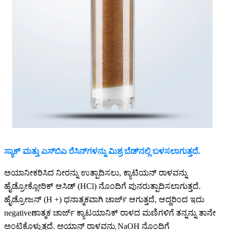
ಸ್ಯಾಕ್ ಮತ್ತು ಎಸ್‌ಬಿಎ ರೆಸಿನ್‌ಗಳನ್ನು ಮಿಶ್ರ ಬೆಡ್‌ನಲ್ಲಿ ಬಳಸಲಾಗುತ್ತದೆ.
ಅಯಾನೀಕರಿಸಿದ ನೀರನ್ನು ಉತ್ಪಾದಿಸಲು, ಕ್ಯಾಟಿಯನ್ ರಾಳವನ್ನು
ಹೈಡ್ರೋಕ್ಲೋರಿಕ್ ಆಸಿಡ್ (HCl) ನೊಂದಿಗೆ ಪುನರುತ್ಪಾದಿಸಲಾಗುತ್ತದೆ.
ಹೈಡ್ರೋಜನ್ (H +) ಧನಾತ್ಮಕವಾಗಿ ಚಾರ್ಜ್ ಆಗುತ್ತದೆ, ಆದ್ದರಿಂದ ಇದು
negativeಣಾತ್ಮಕ ಚಾರ್ಜ್ ಕ್ಯಾಟಯಾನಿಕ್ ರಾಳದ ಮಣಿಗಳಿಗೆ ತನ್ನನ್ನು ತಾನೇ
ಅಂಟಿಕೊಳ್ಳುತ್ತದೆ. ಅಯಾನ್ ರಾಳವನ್ನು NaOH ನೊಂದಿಗೆ