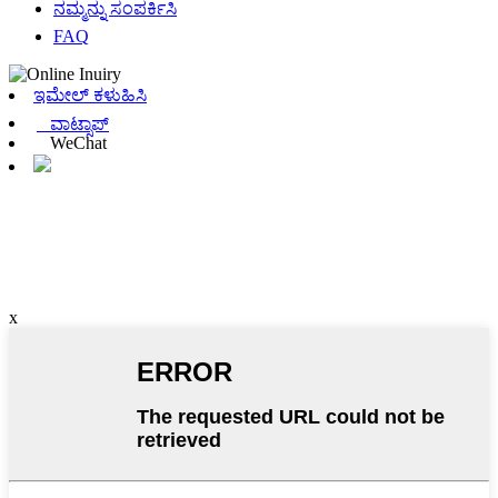
ನಮ್ಮನ್ನು ಸಂಪರ್ಕಿಸಿ
FAQ
ಇಮೇಲ್ ಕಳುಹಿಸಿ
ವಾಟ್ಸಾಪ್
WeChat
x